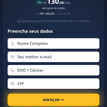
130
15×
,00
R$
/mês
sem juros no cartão
ou
R$ 1.852,50
à vista no Pix
Pagamento seguro
Certificado MEC
Cartão, Pix ou Boleto
Preencha seus dados
AVANÇAR