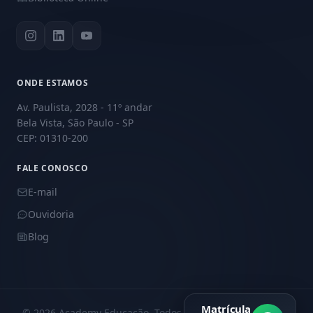
ONDE ESTAMOS
Av. Paulista, 2028 - 11º andar
Bela Vista, São Paulo - SP
CEP: 01310-200
FALE CONOSCO
E-mail
Ouvidoria
Blog
Matrícula
© 2026 Academy Educação. Todos os direitos reservados.