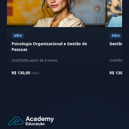
MBA
MBA
Psicologia Organizacional e Gestão de
Gestão de
Pessoas
420h
A partir de 4 meses
420h
A 
R$ 130,00
R$ 130,0
/mês