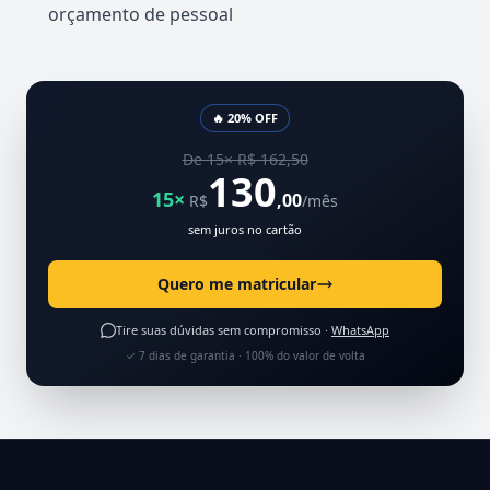
orçamento de pessoal
🔥 20% OFF
De 15× R$ 162,50
130
15×
,00
R$
/mês
sem juros no cartão
Quero me matricular
Tire suas dúvidas sem compromisso ·
WhatsApp
✓ 7 dias de garantia · 100% do valor de volta