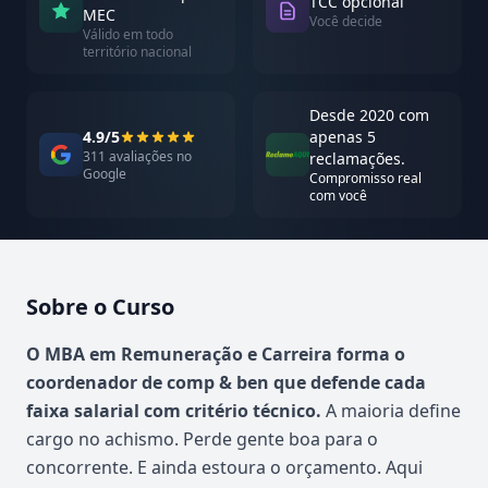
TCC opcional
MEC
Você decide
Válido em todo
território nacional
Desde 2020 com
4.9/5
apenas 5
311 avaliações no
reclamações.
Google
Compromisso real
com você
Sobre o Curso
Atualizado em abril de 2026
O MBA em Remuneração e Carreira forma o
coordenador de comp & ben que defende cada
faixa salarial com critério técnico.
A maioria define
cargo no achismo. Perde gente boa para o
concorrente. E ainda estoura o orçamento. Aqui