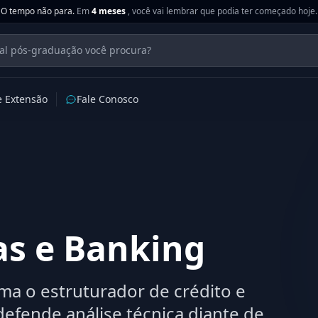
O tempo não para.
Em
4 meses
, você vai lembrar que podia ter começado hoje.
e Extensão
Fale Conosco
s e Banking
a o estruturador de crédito e
efende análise técnica diante de