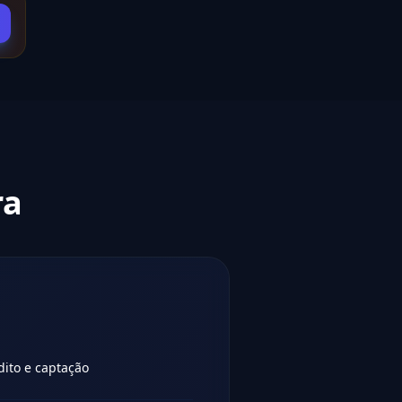
ra
dito e captação