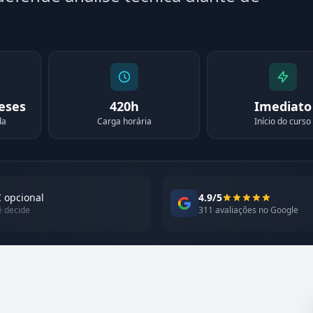
meses
420h
Imediato
da
Carga horária
Início do curso
 opcional
4.9/5
ê decide
311 avaliações no Google