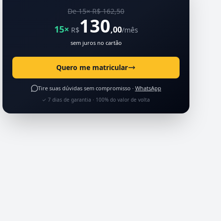
De 15× R$ 162,50
130
15×
,00
R$
/mês
sem juros no cartão
Quero me matricular
Tire suas dúvidas sem compromisso ·
WhatsApp
✓ 7 dias de garantia · 100% do valor de volta