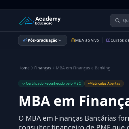
Academy Educação — Página Inicial
Pós-Graduação
MBA ao Vivo
Cursos d
Home
Finanças
MBA em Finanças e Banking
Certificado Reconhecido pelo MEC
Matrículas Abertas
MBA em Finança
O MBA em Finanças Bancárias form
consultor financeiro de PME que d