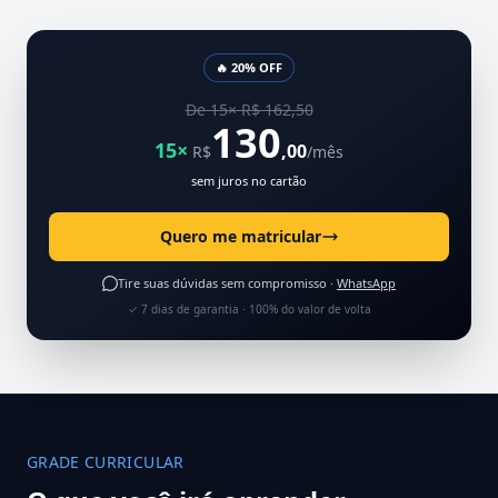
🔥 20% OFF
De 15× R$ 162,50
130
15×
,00
R$
/mês
sem juros no cartão
Quero me matricular
Tire suas dúvidas sem compromisso ·
WhatsApp
✓ 7 dias de garantia · 100% do valor de volta
GRADE CURRICULAR