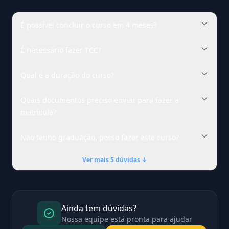
É possível concluir o curso em 4 meses?
É necessário fazer TCC?
Qual é a duração do curso?
Quais documentos preciso enviar para fazer a
matrícula?
Não tenho graduação, posso fazer este curso?
Ver mais 5 dúvidas ↓
Ainda tem dúvidas?
Nossa equipe está pronta para ajudar