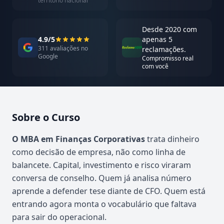
território nacional
Desde 2020 com
4.9/5
apenas 5
311 avaliações no
reclamações.
Google
Compromisso real
com você
Sobre o Curso
Atualizado em abril de 2026
O MBA em Finanças Corporativas
trata dinheiro
como decisão de empresa, não como linha de
balancete. Capital, investimento e risco viraram
conversa de conselho. Quem já analisa número
aprende a defender tese diante de CFO. Quem está
entrando agora monta o vocabulário que faltava
para sair do operacional.