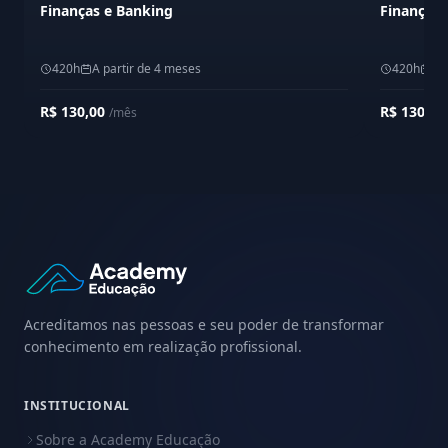
Finanças e Banking
Finanças
420h
A partir de 4 meses
420h
A 
R$ 130,00
R$ 130,0
/mês
Acreditamos nas pessoas e seu poder de transformar
conhecimento em realização profissional.
INSTITUCIONAL
Sobre a Academy Educação