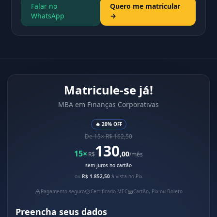
Falar no
Quero me matricular
WhatsApp
→
Matricule-se já!
MBA em Finanças Corporativas
🔥 20% OFF
De 15× R$ 162,50
130
15×
,00
R$
/mês
sem juros no cartão
ou
R$ 1.852,50
à vista no Pix
Pagamento seguro
Certificado MEC
Cartão, Pix ou Boleto
Preencha seus dados