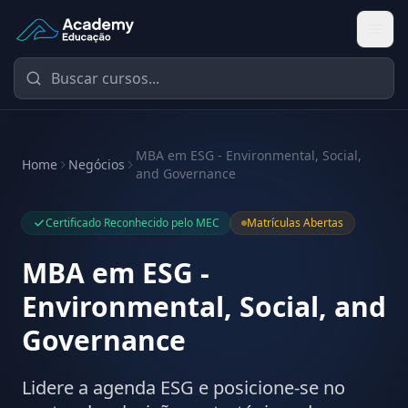
Academy Educação — Página Inicial
MBA em ESG - Environmental, Social,
Home
Negócios
and Governance
Certificado Reconhecido pelo MEC
Matrículas Abertas
MBA em ESG -
Environmental, Social, and
Governance
Lidere a agenda ESG e posicione-se no