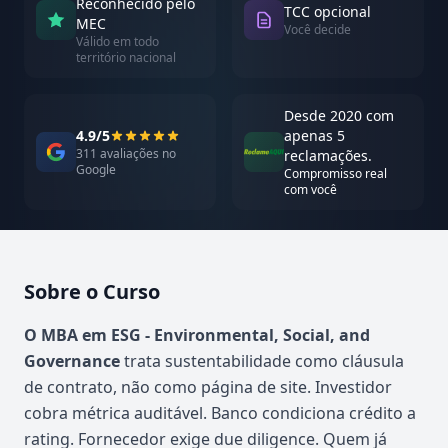
Reconhecido pelo
TCC opcional
MEC
Você decide
Válido em todo
território nacional
Desde 2020 com
4.9/5
apenas 5
311 avaliações no
reclamações.
Google
Compromisso real
com você
Sobre o Curso
Atualizado em abril de 2026
O MBA em ESG - Environmental, Social, and
Governance
trata sustentabilidade como cláusula
de contrato, não como página de site. Investidor
cobra métrica auditável. Banco condiciona crédito a
rating. Fornecedor exige due diligence. Quem já