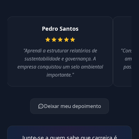
Pedro Santos
"Aprendi a estruturar relatórios de
"Consegu
sustentabilidade e governança. A
ambien
empresa conquistou um selo ambiental
passar
importante."
Deixar meu depoimento
Junte-se a quem sabe que carreira é