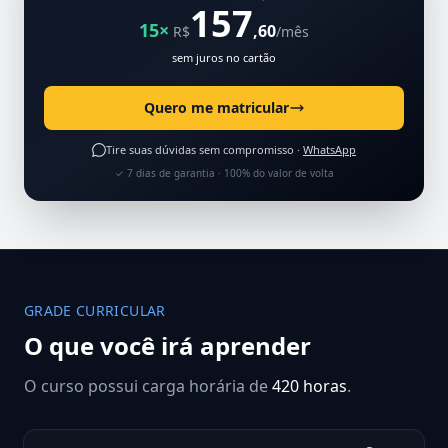
157
15×
,60
R$
/mês
sem juros no cartão
Quero me matricular
Tire suas dúvidas sem compromisso ·
WhatsApp
✓ 7 dias de garantia · 100% do valor de volta
GRADE CURRICULAR
O que você irá aprender
O curso possui carga horária de
420 horas
.