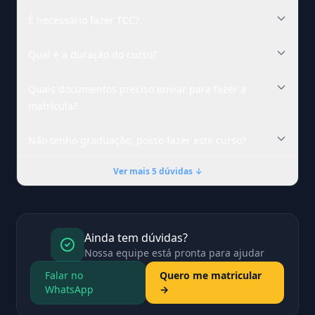
É necessário fazer TCC?
Qual é a duração do curso?
Quais documentos preciso enviar para fazer a
matrícula?
Não tenho graduação, posso fazer este curso?
Ver mais 5 dúvidas ↓
Ainda tem dúvidas?
Nossa equipe está pronta para ajudar
Falar no
Quero me matricular
WhatsApp
→