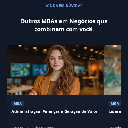
AINDA EM DÚVIDA?
Outros MBAs em Negócios que
combinam com você.
MBA
MBA
Administração, Finanças e Geração de Valor
Liderança
420h
A partir de 4 meses
420h
A 