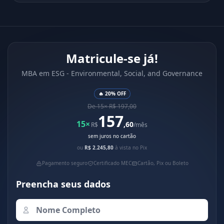
Matricule-se já!
MBA em ESG - Environmental, Social, and Governance
🔥 20% OFF
De 15× R$ 197,00
157
15×
,60
R$
/mês
sem juros no cartão
ou
R$ 2.245,80
à vista no Pix
Pagamento seguro
Certificado MEC
Cartão, Pix ou Boleto
Preencha seus dados