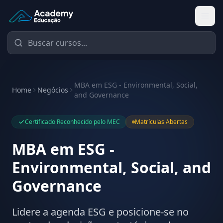
Academy Educação — Página Inicial
MBA em ESG - Environmental, Social,
Home
Negócios
and Governance
Certificado Reconhecido pelo MEC
Matrículas Abertas
MBA em ESG -
Environmental, Social, and
Governance
Lidere a agenda ESG e posicione-se no