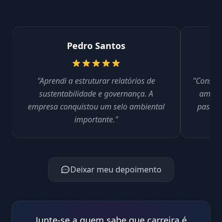
Pedro Santos
"Aprendi a estruturar relatórios de
"Consegu
sustentabilidade e governança. A
ambien
empresa conquistou um selo ambiental
passar
importante."
Deixar meu depoimento
Junte-se a quem sabe que carreira é