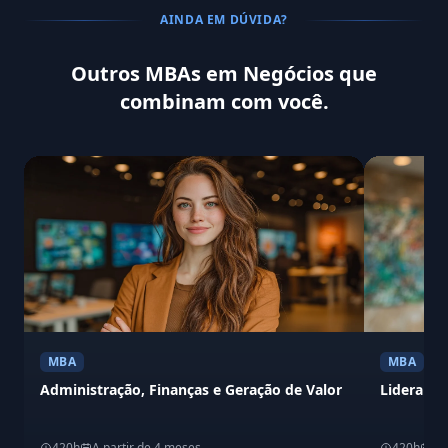
AINDA EM DÚVIDA?
Outros MBAs em Negócios que
combinam com você.
MBA
MBA
Administração, Finanças e Geração de Valor
Liderança
420h
A partir de 4 meses
420h
A 