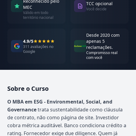
Reconhecido pelo
TCC opcional
MEC
Você decide
Válido em todo
território nacional
Desde 2020 com
4.9/5
apenas 5
311 avaliações no
reclamações.
Google
Compromisso real
com você
Sobre o Curso
Atualizado em abril de 2026
O MBA em ESG - Environmental, Social, and
Governance
trata sustentabilidade como cláusula
de contrato, não como página de site. Investidor
cobra métrica auditável. Banco condiciona crédito a
rating. Fornecedor exige due diligence. Quem já