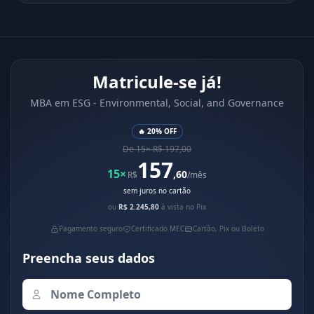
Matricule-se já!
MBA em ESG - Environmental, Social, and Governance
🔥 20% OFF
De 15× R$ 197,00
157
15×
,60
R$
/mês
sem juros no cartão
ou
R$ 2.245,80
à vista no Pix
Pagamento seguro
Certificado MEC
Cartão, Pix ou Boleto
Preencha seus dados