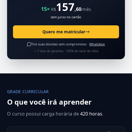
157
15×
,60
R$
/mês
sem juros no cartão
Quero me matricular
Tire suas dúvidas sem compromisso ·
WhatsApp
✓ 7 dias de garantia · 100% do valor de volta
GRADE CURRICULAR
O que você irá aprender
O curso possui carga horária de
420 horas
.