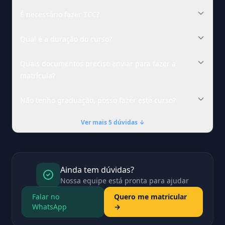
É necessário fazer TCC?
Qual é a duração do curso?
Quais documentos preciso enviar para fazer a
matrícula?
Não tenho graduação, posso fazer este curso?
Ver mais 5 dúvidas ↓
Ainda tem dúvidas?
Nossa equipe está pronta para ajudar
Falar no
Quero me matricular
WhatsApp
→