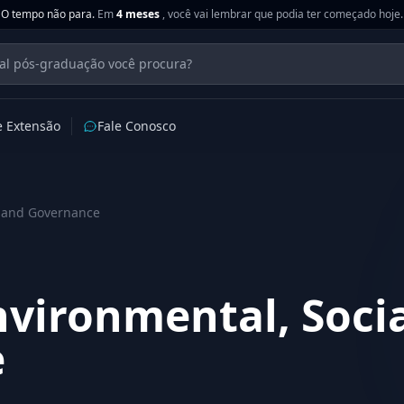
O tempo não para.
Em
4 meses
, você vai lembrar que podia ter começado hoje.
e Extensão
Fale Conosco
, and Governance
vironmental, Socia
e