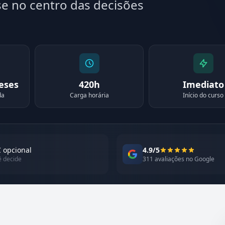
se no centro das decisões
meses
420h
Imediato
da
Carga horária
Início do curso
 opcional
4.9/5
ê decide
311 avaliações no Google