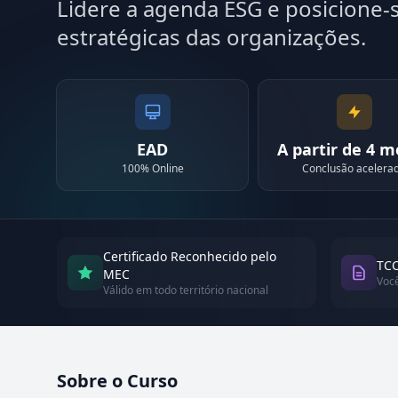
Lidere a agenda ESG e posicione-
estratégicas das organizações.
EAD
A partir de 4 
100% Online
Conclusão acelera
Certificado Reconhecido pelo
TCC
MEC
Voc
Válido em todo território nacional
Sobre o Curso
Atualizado em abril de 2026