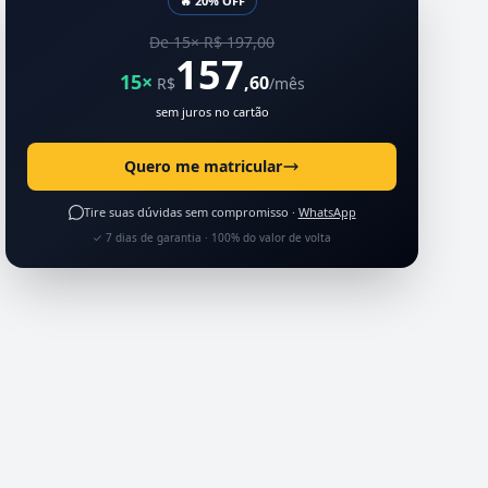
🔥 20% OFF
De 15× R$ 197,00
157
15×
,60
R$
/mês
sem juros no cartão
Quero me matricular
Tire suas dúvidas sem compromisso ·
WhatsApp
✓ 7 dias de garantia · 100% do valor de volta