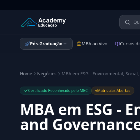
Academy Educação — Página Inicial
Pós-Graduação
MBA ao Vivo
Cursos d
Home
Negócios
MBA em ESG - Environmental, Social
Certificado Reconhecido pelo MEC
Matrículas Abertas
MBA em ESG - En
and Governanc