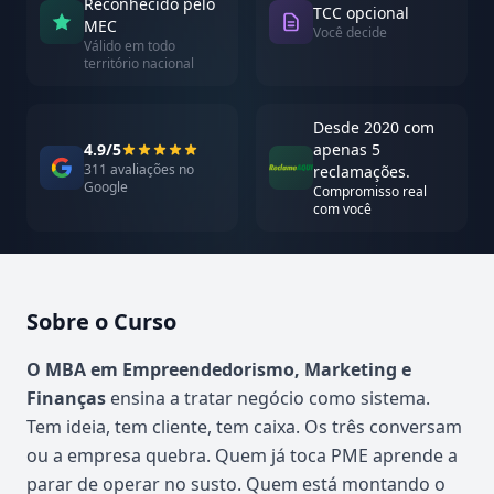
Reconhecido pelo
TCC opcional
MEC
Você decide
Válido em todo
território nacional
Desde 2020 com
4.9/5
apenas 5
311 avaliações no
reclamações.
Google
Compromisso real
com você
Sobre o Curso
Atualizado em abril de 2026
O MBA em Empreendedorismo, Marketing e
Finanças
ensina a tratar negócio como sistema.
Tem ideia, tem cliente, tem caixa. Os três conversam
ou a empresa quebra. Quem já toca PME aprende a
parar de operar no susto. Quem está montando o