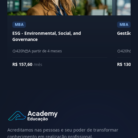
MBA
MBA
ESG - Environmental, Social, and
Gestão Em
Governance
420h
A partir de 4 meses
420h
A 
R$ 157,60
R$ 130,0
/mês
Acreditamos nas pessoas e seu poder de transformar
conhecimento em realização profissional.