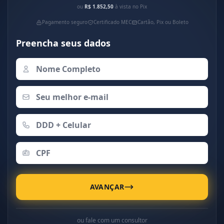
ou
R$ 1.852,50
à vista no Pix
Pagamento seguro
Certificado MEC
Cartão, Pix ou Boleto
Preencha seus dados
AVANÇAR
ou fale com um consultor