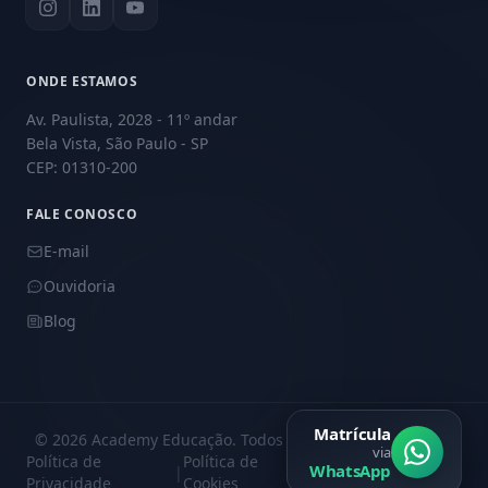
ONDE ESTAMOS
Av. Paulista, 2028 - 11º andar
Bela Vista, São Paulo - SP
CEP: 01310-200
FALE CONOSCO
E-mail
Ouvidoria
Blog
Matrícula
© 2026 Academy Educação. Todos os direitos reservados.
via
Política de
Política de
Central de
WhatsApp
|
|
Privacidade
Cookies
Privacidade