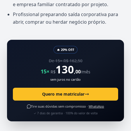
e empresa familiar contratado por projeto.
Profissional preparando saída corporativa para
abrir, comprar ou herdar negócio próprio.
🔥 20% OFF
De 15× R$ 162,50
130
15×
,00
R$
/mês
sem juros no cartão
Quero me matricular
Tire suas dúvidas sem compromisso ·
WhatsApp
✓ 7 dias de garantia · 100% do valor de volta