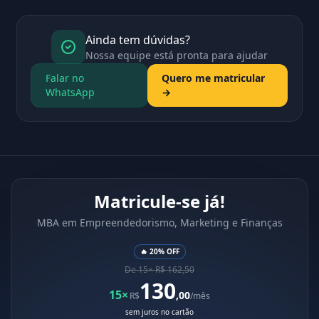
Ainda tem dúvidas?
Nossa equipe está pronta para ajudar
Falar no
Quero me matricular
WhatsApp
→
Matricule-se já!
MBA em Empreendedorismo, Marketing e Finanças
🔥 20% OFF
De 15× R$ 162,50
130
15×
,00
R$
/mês
sem juros no cartão