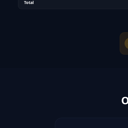
Total
O