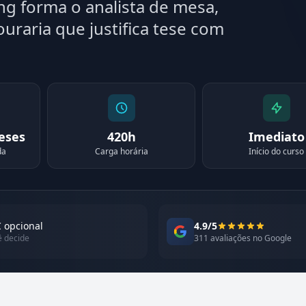
g forma o analista de mesa,
uraria que justifica tese com
meses
420h
Imediato
da
Carga horária
Início do curso
 opcional
4.9/5
ê decide
311 avaliações no Google