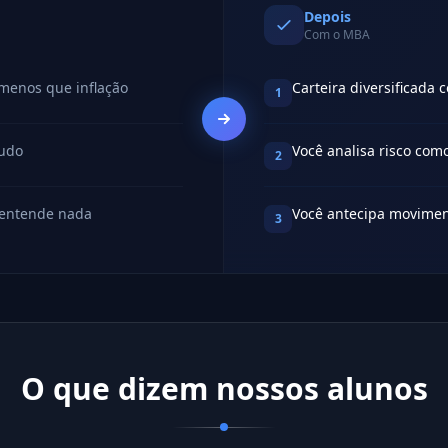
Depois
Com o MBA
menos que inflação
Carteira diversificada 
1
tudo
Você analisa risco com
2
 entende nada
Você antecipa movimen
3
O que dizem nossos alunos