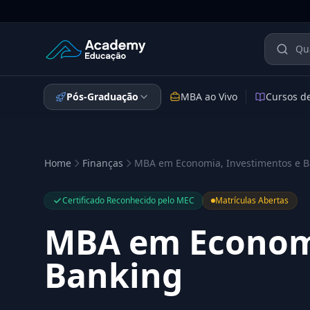
Academy Educação — Página Inicial
Pós-Graduação
MBA ao Vivo
Cursos d
Home
Finanças
MBA em Economia, Investimentos e 
Certificado Reconhecido pelo MEC
Matrículas Abertas
MBA em Economi
Banking