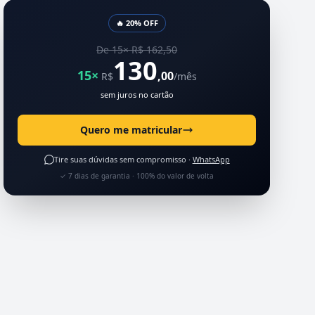
🔥 20% OFF
De 15× R$ 162,50
130
15×
,00
R$
/mês
sem juros no cartão
Quero me matricular
Tire suas dúvidas sem compromisso ·
WhatsApp
✓ 7 dias de garantia · 100% do valor de volta