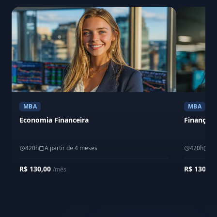
MBA
MBA
Economia Financeira
Finanças 
420h
A partir de 4 meses
420h
A 
R$ 130,00
R$ 130,0
/mês