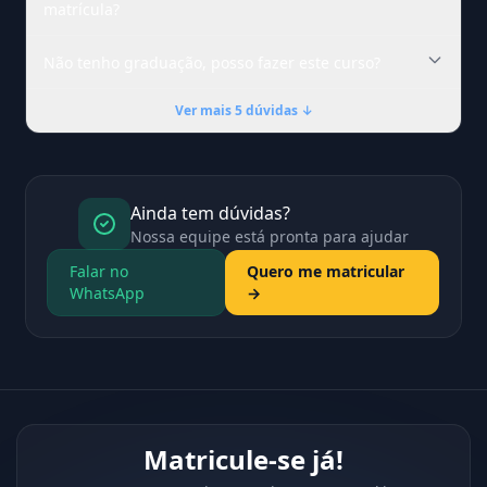
matrícula?
Não tenho graduação, posso fazer este curso?
Ver mais 5 dúvidas ↓
Ainda tem dúvidas?
Nossa equipe está pronta para ajudar
Falar no
Quero me matricular
WhatsApp
→
Matricule-se já!