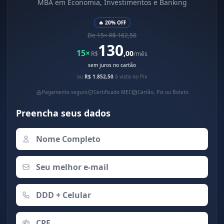
MBA em Economia, Investimentos e Banking
🔥 20% OFF
De 15× R$ 162,50
130
15×
,00
R$
/mês
sem juros no cartão
ou
R$ 1.852,50
à vista no Pix
Pagamento seguro
Certificado MEC
Cartão, Pix ou Boleto
Preencha seus dados