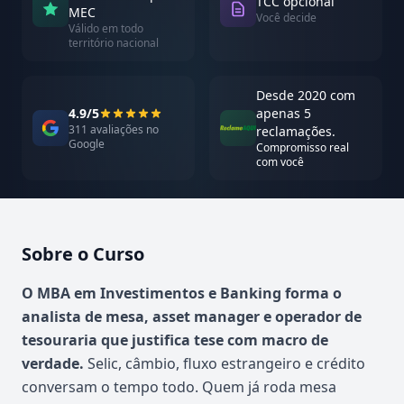
TCC opcional
MEC
Você decide
Válido em todo
território nacional
Desde 2020 com
4.9/5
apenas 5
311 avaliações no
reclamações.
Google
Compromisso real
com você
Sobre o Curso
Atualizado em abril de 2026
O MBA em Investimentos e Banking forma o
analista de mesa, asset manager e operador de
tesouraria que justifica tese com macro de
verdade.
Selic, câmbio, fluxo estrangeiro e crédito
conversam o tempo todo. Quem já roda mesa