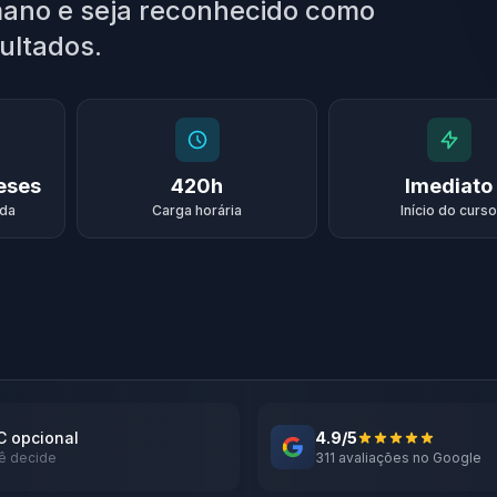
mano e seja reconhecido como
ultados.
meses
420h
Imediato
ada
Carga horária
Início do curso
 opcional
4.9/5
ê decide
311 avaliações no Google