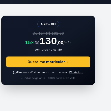
🔥 20% OFF
De 15× R$ 162,50
130
15×
,00
R$
/mês
sem juros no cartão
Quero me matricular
Tire suas dúvidas sem compromisso ·
WhatsApp
✓ 7 dias de garantia · 100% do valor de volta