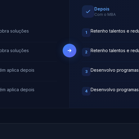
Depois
Com o MBA
cobra soluções
Retenho talentos e red
1
cobra soluções
Retenho talentos e red
2
ém aplica depois
Desenvolvo programa
3
ém aplica depois
Desenvolvo programa
4