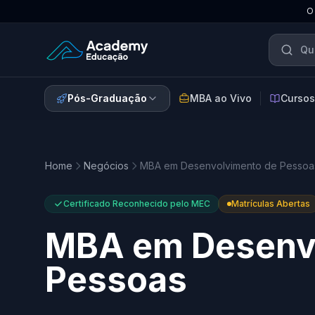
O
Academy Educação — Página Inicial
Pós-Graduação
MBA ao Vivo
Cursos
Home
Negócios
MBA em Desenvolvimento de Pessoa
Certificado Reconhecido pelo MEC
Matrículas Abertas
MBA em Desenv
Pessoas