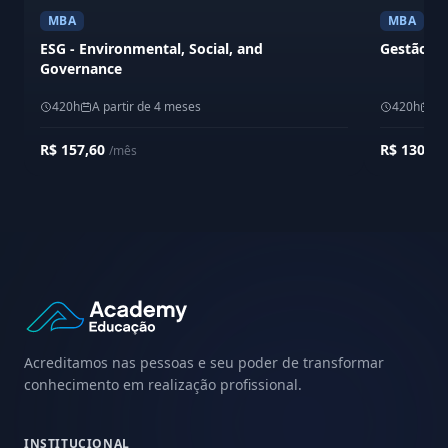
MBA
MBA
ESG - Environmental, Social, and
Gestão Em
Governance
420h
A partir de 4 meses
420h
A 
R$ 157,60
R$ 130,0
/mês
Acreditamos nas pessoas e seu poder de transformar
conhecimento em realização profissional.
INSTITUCIONAL