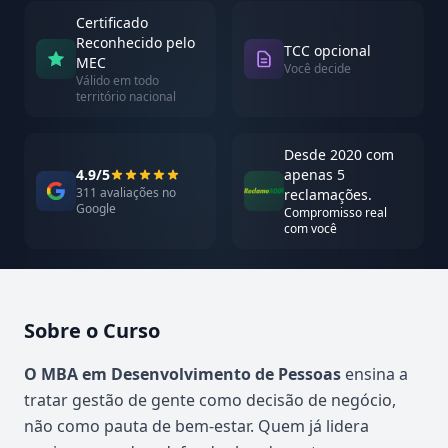
Certificado
Reconhecido pelo
TCC opcional
MEC
Você decide
Válido em todo
território nacional
Desde 2020 com
4.9/5
apenas 5
311 avaliações no
reclamações.
Google
Compromisso real
com você
Sobre o Curso
Atualizado em abril de 2026
O MBA em Desenvolvimento de Pessoas
ensina a
tratar gestão de gente como decisão de negócio,
não como pauta de bem-estar. Quem já lidera