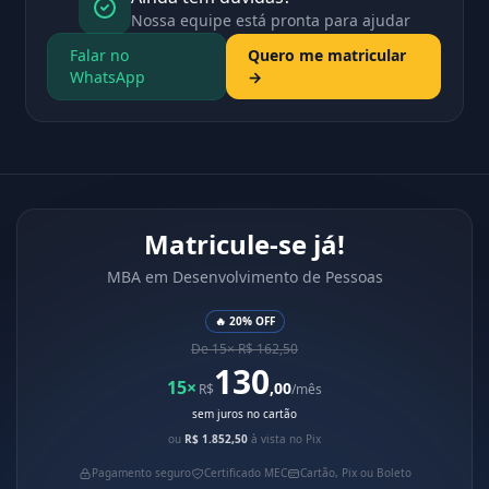
Nossa equipe está pronta para ajudar
Falar no
Quero me matricular
WhatsApp
→
Matricule-se já!
MBA em Desenvolvimento de Pessoas
🔥 20% OFF
De 15× R$ 162,50
130
15×
,00
R$
/mês
sem juros no cartão
ou
R$ 1.852,50
à vista no Pix
Pagamento seguro
Certificado MEC
Cartão, Pix ou Boleto