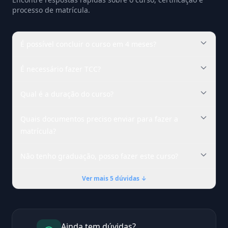
processo de matrícula.
É possível concluir o curso em 4 meses?
É necessário fazer TCC?
Qual é a duração do curso?
Quais documentos preciso enviar para fazer a
matrícula?
Não tenho graduação, posso fazer este curso?
Ver mais 5 dúvidas ↓
Ainda tem dúvidas?