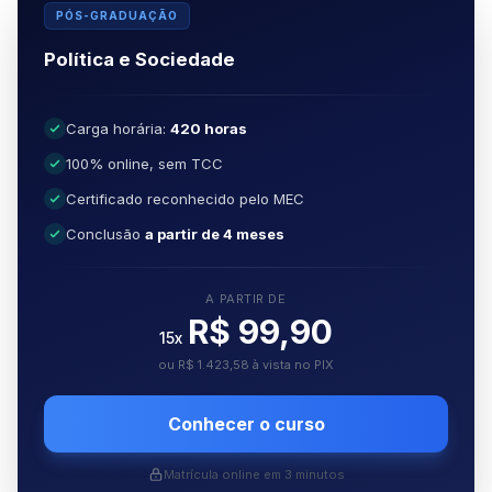
PÓS-GRADUAÇÃO
Política e Sociedade
Carga horária:
420 horas
100% online, sem TCC
Certificado reconhecido pelo MEC
Conclusão
a partir de 4 meses
A PARTIR DE
R$ 99,90
15x
ou R$ 1.423,58 à vista no PIX
Conhecer o curso
Matrícula online em 3 minutos