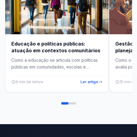
Educação e políticas públicas:
Gestão de
atuação em contextos comunitários
planejam
avaliaçã
Como a educação se articula com políticas
Como o ges
públicas em comunidades, escolas e
avalia polí
movimentos sociais para promover
instrument
transforma...
9 min de leitura
Ler artigo
15 min de 