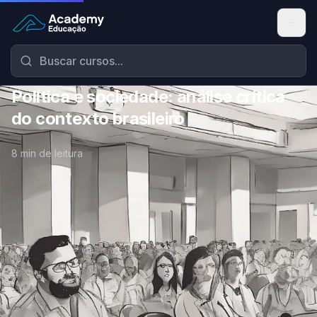
Academy Educação — Página Inicial
Política e sociedade: análise crítica
do contexto brasileiro
8 min de leitura