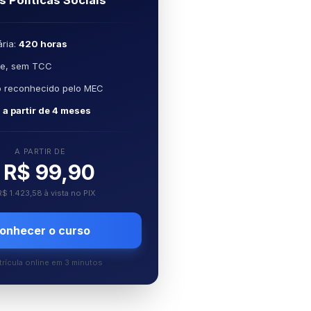
 Políticas Sociais
ria:
420 horas
ne, sem TCC
o reconhecido pelo MEC
o
a partir de 4 meses
A PARTIR DE
R$ 99,90
R$ 1.423,58 à vista no PIX
onhecer o curso
rícula online em 3 minutos