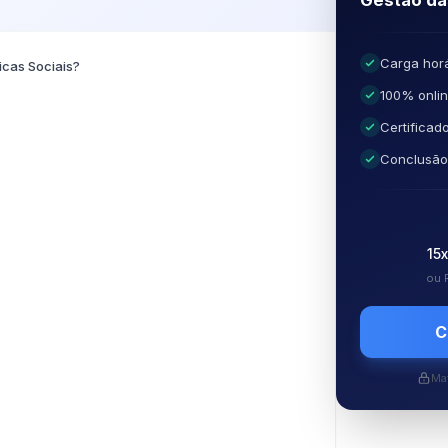
Gestão das
Carga horá
icas Sociais?
100% onli
Certificad
Conclusã
15x
ou 
C
Mat