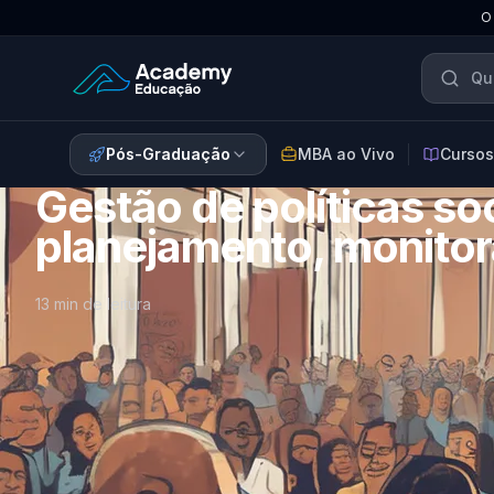
O
Academy Educação — Página Inicial
Pós-Graduação
MBA ao Vivo
Cursos
Gestão de políticas soc
planejamento, monitor
13 min de leitura