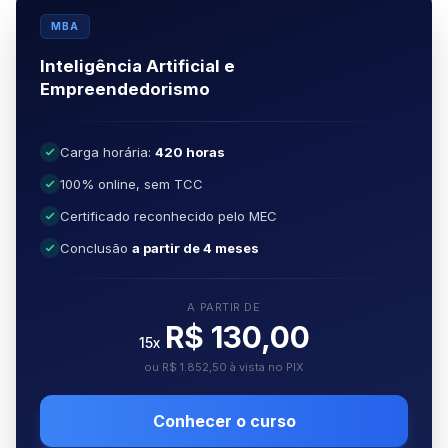
MBA
Inteligência Artificial e
Empreendedorismo
Carga horária:
420 horas
100% online, sem TCC
Certificado reconhecido pelo MEC
Conclusão
a partir de 4 meses
A PARTIR DE
R$ 130,00
15x
ou R$ 1.852,50 à vista no PIX
Conhecer o curso