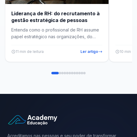
Liderança de RH: do recrutamento à
gestão estratégica de pessoas
Entenda como o profissional de RH assume
papel estratégico nas organizações, do
recrutamento e seleção à cultura organiz...
11 min de leitura
Ler artigo
10 min de 
Acreditamos nas pessoas e seu poder de transformar