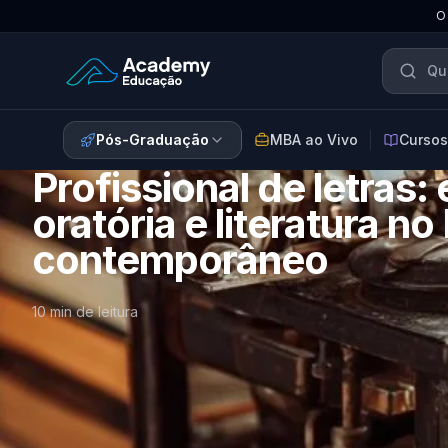
O
Academy Educação — Página Inicial
Pós-Graduação
MBA ao Vivo
Cursos
Profissional de letras:
oratória e literatura no 
contemporâneo
10 min de leitura