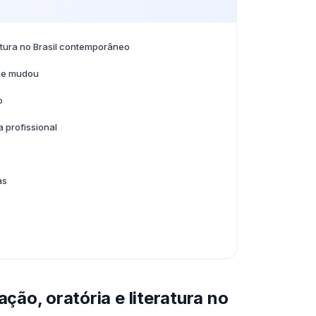
eratura no Brasil contemporâneo
que mudou
o
 profissional
as
ação, oratória e literatura no